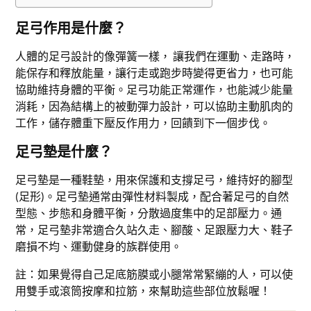
足弓作用是什麼？
人體的足弓設計的像彈簧一樣， 讓我們在運動、走路時，
能保存和釋放能量，讓行走或跑步時變得更省力，也可能
協助維持身體的平衡。足弓功能正常運作，也能減少能量
消耗，因為結構上的被動彈力設計，可以協助主動肌肉的
工作，儲存體重下壓反作用力，回饋到下一個步伐。
足弓墊是什麼？
足弓墊是一種鞋墊，用來保護和支撐足弓，維持好的腳型
(足形)。足弓墊通常由彈性材料製成，配合著足弓的自然
型態、步態和身體平衡，分散過度集中的足部壓力。通
常，足弓墊非常適合久站久走、腳酸、足跟壓力大、鞋子
磨損不均、運動健身的族群使用。
註：如果覺得自己足底筋膜或小腿常常緊繃的人，可以使
用雙手或滾筒按摩和拉筋，來幫助這些部位放鬆喔！