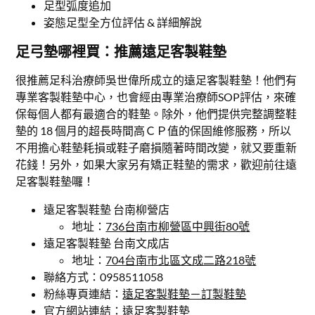
足型弧度追加
姿態足型全方位評估 & 詳細解說
足弓墊哪裡買：推薦遠足客製鞋墊
很推薦足科治療師吳世偉所成立的遠足客製鞋墊！他們有
專業客製鞋墊中心，也會經由專業治療師SOP評估，來確
保每個人都有最適合的鞋墊。除外，他們提供完整調整鞋
墊的 18 個月的超長時間高ＣＰ值的保固維修服務，所以
不用擔心鞋墊耗損或鞋子磨損隨著時間改變，就又要重新
花錢！另外，如果大家另有矯正鞋墊的需求，歡迎前往遠
足客製鞋墊囉！
遠足客製鞋墊 台南柳營店
地址：
736台南市柳營區中興街80號
遠足客製鞋墊 台南文成店
地址：
704台南市北區文成二路218號
聯絡方式：0958511058
粉絲專頁連結：
遠足客製鞋墊－訂製鞋墊
官方網站連結：
遠足客製鞋墊