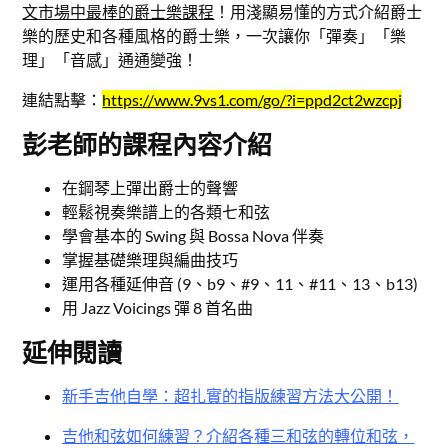
文市場中最棒的爵士樂課程
！用淺顯易懂的方式介紹爵士
樂的歷史和各種風格的爵士樂，一次讓你「彈奏」「樂
理」「音感」通通變強！
連結點擊：
https://www.9vs1.com/go/?i=ppd2ct2wzcpj
彭老師的課程內容介紹
在鋼琴上彈出爵士的聲響
輕鬆視奏樂譜上的各類七和弦
學會基本的 Swing 與 Bossa Nova 伴奏
掌握基礎樂理與編曲技巧
運用各種延伸音 (9、b9、#9、11、#11、13、b13)
用 Jazz Voicings 彈 8 首名曲
延伸閱讀
新手吉他自學：超扎實的指版練習方法大公開！
吉他和弦如何練習？介紹各種三和弦的轉位和弦，