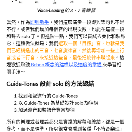
Voice-Leading
的 3、7 音練習
當然，作為
即興新手
，我們這麼演奏一段即興樂句也不是
不行。或者我們增加每個音的出現次數，也能在這樣一段
和聲去 solo 了。但進階一點，我們可以嘗試去美化和裝飾
它，這種做法就是：我們
選取一個「目標」音，也就是我
們已經構造出的三音、七音旋律音，然後再增加一些上行
音或者下行音，來接近這些音，最後把旋律串聯起來
。這
邊歡迎聆聽
Bebop 概念的建構以及速度的掌握
來學習相
關手法～
Guide-Tones 設計 solo 的方法總結
找到和聲進行的 Guide-Tones
以 Guide-Tones 為基礎設計 solo 旋律線
加過渡音和裝飾音豐富旋律
所有的樂理或者理論都只是實踐的解釋和總結，都是一個
參考，而不是標準，所以很常會看到各種「不符合樂理」