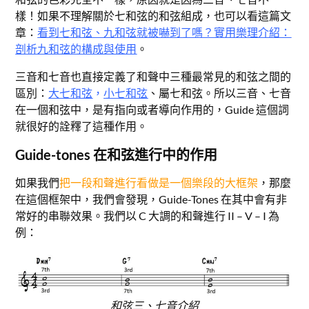
樣！如果不理解關於七和弦的和弦組成，也可以看這篇文
章：
看到七和弦、九和弦就被嚇到了嗎？實用樂理介紹：
剖析九和弦的構成與使用
。
三音和七音也直接定義了和聲中三種最常見的和弦之間的
區別：
大七和弦
，
小七和
弦
、屬七和弦。所以三音、七音
在一個和弦中，是有指向或者導向作用的，Guide 這個詞
就很好的詮釋了這種作用。
Guide-tones 在和弦進行中的作用
如果我們
把一段和聲進行看做是一個樂段的大框架
，那麼
在這個框架中，我們會發現，Guide-Tones 在其中會有非
常好的串聯效果。我們以 C 大調的和聲進行 II – V – I 為
例：
和弦三、七音介紹