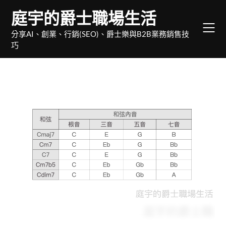
Skip
庭宇的爵士職場生活
to
content
分享AI、創業、行銷(SEO)、爵士樂與B2B業務銷售技
巧