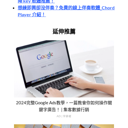
降 key 軟體推薦！
想練即興卻沒伴奏？免費的線上伴奏軟體
_Chord
Player 介紹！
延伸推薦
2024完整Google Ads教學，一篇教會你如何操作關
鍵字廣告！ | 集客數據行銷
AD | 字耕者