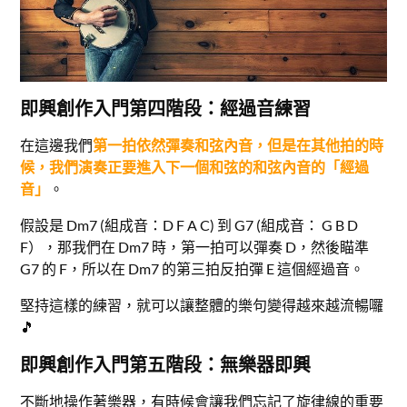
即興創作入門第四階段：經過音練習
在這邊我們
第一拍依然彈奏和弦內音，但是在其他拍的時
候，我們演奏正要進入下一個和弦的和弦內音的「經過
音」
。
假設是 Dm7 (組成音：D F A C) 到 G7 (組成音： G B D
F），那我們在 Dm7 時，第一拍可以彈奏 D，然後瞄準
G7 的 F，所以在 Dm7 的第三拍反拍彈 E 這個經過音。
堅持這樣的練習，就可以讓整體的樂句變得越來越流暢囉
🎵
即興創作入門第五階段：無樂器即興
不斷地操作著樂器，有時候會讓我們忘記了旋律線的重要