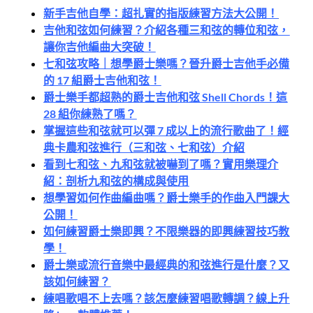
新手吉他自學：超扎實的指版練習方法大公開！
吉他和弦如何練習？介紹各種三和弦的轉位和弦，
讓你吉他編曲大突破！
七和弦攻略｜想學爵士樂嗎？晉升爵士吉他手必備
的 17 組爵士吉他和弦！
爵士樂手都超熟的爵士吉他和弦 Shell Chords！這
28 組你練熟了嗎？
掌握這些和弦就可以彈 7 成以上的流行歌曲了！經
典卡農和弦進行（三和弦、七和弦）介紹
看到七和弦、九和弦就被嚇到了嗎？實用樂理介
紹：剖析九和弦的構成與使用
想學習如何作曲編曲嗎？爵士樂手的作曲入門課大
公開！
如何練習爵士樂即興？不限樂器的即興練習技巧教
學！
爵士樂或流行音樂中最經典的和弦進行是什麼？又
該如何練習？
練唱歌唱不上去嗎？該怎麼練習唱歌轉調？線上升