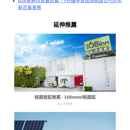
B2B業務特質看這篇！5分鐘學會成為網路世代的年
薪百萬業務
延伸推薦
桃園旅館推薦 - 168motel桃園館
AD | 字耕者