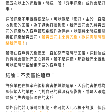
但五次以上的追蹤後，發送一段「分手訊息」或許會是好
事。
這段訊息不用說得很堅決，可以像是「您好，由於一直沒
收到您的回覆，為了避免打擾到您，我們公司會先將貴公
司的訊息放入客戶管理系統作為保存，以便將來發送相關
折扣訊息給貴公司。
若貴公司未來有興趣，歡迎再隨時聯
絡我們囉！
」
若潛在客戶有興趣但因一直忙碌而沒時間回覆，這封信或
許有機會使他們回心轉意，若不是這樣，那對我們來說也
可以把時間留給更需要的客戶囉！
結論：不要害怕追單！
許多業務在提案完後都會害怕繼續追單，因我們害怕成為
那個煩人的業務，而對自己的職涯有所影響，或是因跟進
過多而失去這個潛在的客戶。
除外我們若明確聽到拒絕，也可能因此心裡不舒服。但我