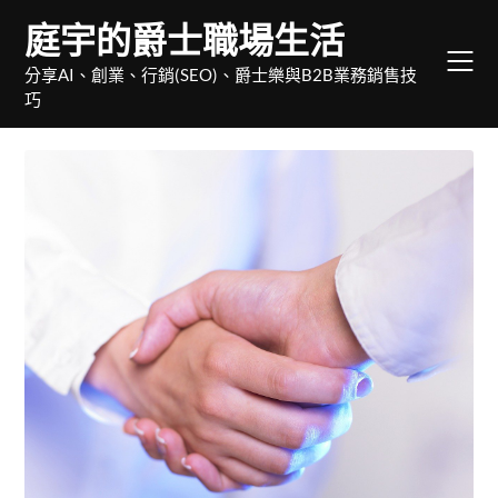
Skip
庭宇的爵士職場生活
to
content
分享AI、創業、行銷(SEO)、爵士樂與B2B業務銷售技
巧