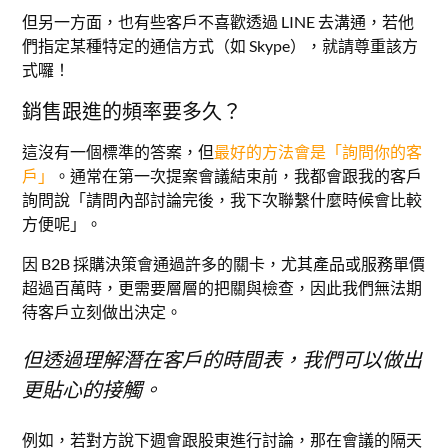
但另一方面，也有些客戶不喜歡透過 LINE 去溝通，若他
們指定某種特定的通信方式（如 Skype），就請尊重該方
式囉！
銷售跟進的頻率要多久？
這沒有一個標準的答案，但
最好的方法會是「詢問你的客
戶」
。通常在第一次提案會議結束前，我都會跟我的客戶
詢問說「請問內部討論完後，我下次聯繫什麼時候會比較
方便呢」。
因 B2B 採購決策會通過許多的關卡，尤其產品或服務單價
超過百萬時，更需要層層的把關與檢查，因此我們無法期
待客戶立刻做出決定。
但透過理解潛在客戶的時間表，我們可以做出
更貼心的接觸。
例如，若對方說下週會跟股東進行討論，那在會議的隔天