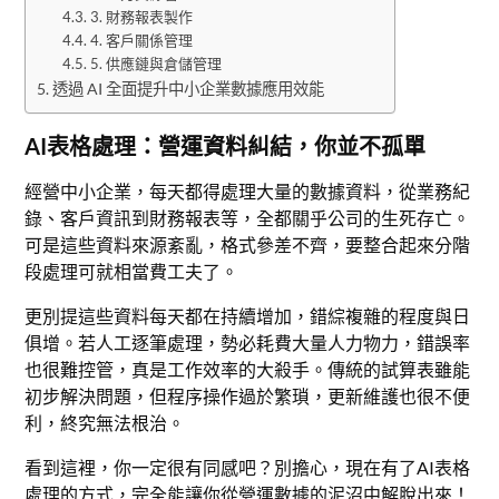
3. 財務報表製作
4. 客戶關係管理
5. 供應鏈與倉儲管理
透過 AI 全面提升中小企業數據應用效能
AI表格處理：營運資料糾結，你並不孤單
經營中小企業，每天都得處理大量的數據資料，從業務紀
錄、客戶資訊到財務報表等，全都關乎公司的生死存亡。
可是這些資料來源紊亂，格式參差不齊，要整合起來分階
段處理可就相當費工夫了。
更別提這些資料每天都在持續增加，錯綜複雜的程度與日
俱增。若人工逐筆處理，勢必耗費大量人力物力，錯誤率
也很難控管，真是工作效率的大殺手。傳統的試算表雖能
初步解決問題，但程序操作過於繁瑣，更新維護也很不便
利，終究無法根治。
看到這裡，你一定很有同感吧？別擔心，現在有了AI表格
處理的方式，完全能讓你從營運數據的泥沼中解脫出來！