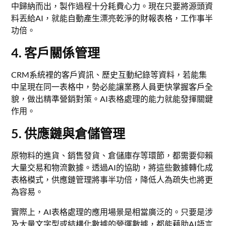
中歸納而出，製作過程十分耗費心力。現在只要將源頭資
料丟給AI，就能自動產生漂亮乾淨的財報表格，工作事半
功倍。
4. 客戶關係管理
CRM系統裡的客戶資訊、歷史互動紀錄等資料，若能集
中呈現在同一表格中，勢必能讓業務人員更快掌握客戶全
貌，做出精準營銷對策。AI表格處理的能力就能發揮關鍵
作用。
5. 供應鏈與倉儲管理
原物料的進貨、銷售發貨、倉儲庫存等環節，都需要仰賴
大量交易和物流數據。透過AI的協助，將這些數據轉化成
表格模式，供應鏈管理將事半功倍，降低人為疏失也將更
為容易。
實際上，AI表格處理的應用場景是相當廣泛的。只要是涉
及大量文字型或結構化數據的營運數據，都能藉助AI語言