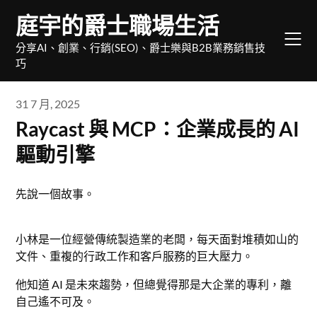
Skip
庭宇的爵士職場生活
to
content
分享AI、創業、行銷(SEO)、爵士樂與B2B業務銷售技
巧
31 7 月, 2025
Raycast 與 MCP：企業成長的 AI
驅動引擎
先說一個故事。
小林是一位經營傳統製造業的老闆，每天面對堆積如山的
文件、重複的行政工作和客戶服務的巨大壓力。
他知道 AI 是未來趨勢，但總覺得那是大企業的專利，離
自己遙不可及。