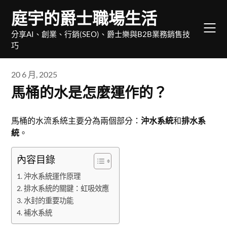
Skip
庭宇的爵士職場生活
to
content
分享AI、創業、行銷(SEO)、爵士樂與B2B業務銷售技
巧
20 6 月, 2025
馬桶的水是怎麼運作的？
馬桶的水流系統主要分為兩個部分：
沖水系統
和
排水系
統
。
內容目錄
沖水系統運作原理
排水系統的關鍵：虹吸效應
水封的重要功能
補水系統