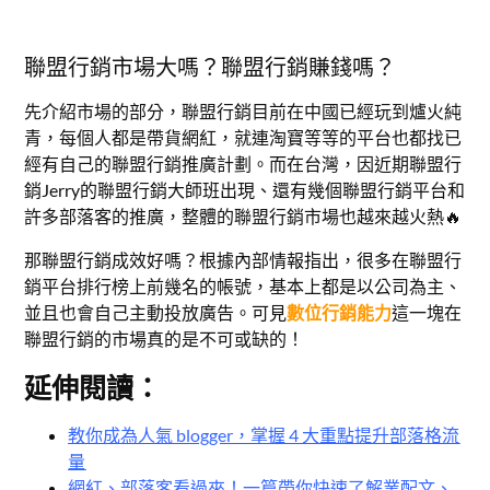
聯盟行銷市場大嗎？聯盟行銷賺錢嗎？
先介紹市場的部分，聯盟行銷目前在中國已經玩到爐火純
青，每個人都是帶貨網紅，就連淘寶等等的平台也都找已
經有自己的聯盟行銷推廣計劃。而在台灣，因近期聯盟行
銷Jerry的聯盟行銷大師班出現、還有幾個聯盟行銷平台和
許多部落客的推廣，整體的聯盟行銷市場也越來越火熱🔥
那聯盟行銷成效好嗎？根據內部情報指出，很多在聯盟行
銷平台排行榜上前幾名的帳號，基本上都是以公司為主、
並且也會自己主動投放廣告。可見
數位行銷能力
這一塊在
聯盟行銷的市場真的是不可或缺的！
延伸閱讀：
教你成為人氣 blogger，掌握 4 大重點提升部落格流
量
網紅、部落客看過來！一篇帶你快速了解業配文、