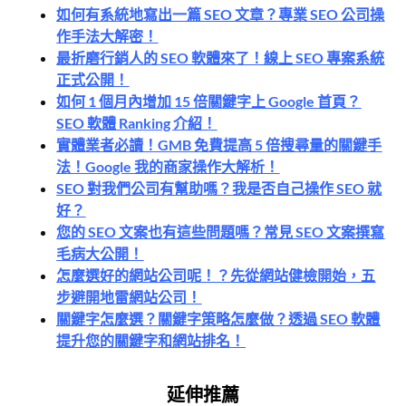
如何有系統地寫出一篇 SEO 文章？專業 SEO 公司操
作手法大解密！
最折磨行銷人的 SEO 軟體來了！線上 SEO 專案系統
正式公開！
如何 1 個月內增加 15 倍關鍵字上 Google 首頁？
SEO 軟體 Ranking 介紹！
實體業者必讀！GMB 免費提高 5 倍搜尋量的關鍵手
法！Google 我的商家操作大解析！
SEO 對我們公司有幫助嗎？我是否自己操作 SEO 就
好？
您的 SEO 文案也有這些問題嗎？常見 SEO 文案撰寫
毛病大公開！
怎麼選好的網站公司呢！？先從網站健檢開始，五
步避開地雷網站公司！
關鍵字怎麼選？關鍵字策略怎麼做？透過 SEO 軟體
提升您的關鍵字和網站排名！
延伸推薦