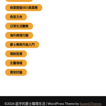
商業開發(BD)與業務
奇思方舟
日常生活觀察
海外跨境行銷
爵士樂與作曲入門
理財投資
生醫領域
資安討論
©2026 庭宇的爵士職場生活
| WordPress Theme by
SuperbThemes