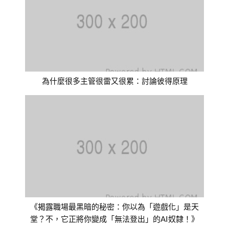
為什麼很多主管很雷又很累：討論彼得原理
《揭露職場最黑暗的秘密：你以為「遊戲化」是天
堂？不，它正將你變成「無法登出」的AI奴隸！》