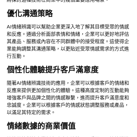
優化溝通策略
AI情緒辨識可以幫助企業更深入地了解其目標受眾的情感
和反應。通過分析面部表情和情緒，企業可以更好地評估
其產品、服務或內容在不同群體中的接受程度。這使得企
業能夠調整其溝通策略，以更貼近受眾情感需求的方式進
行互動。
個性化體驗提升客戶滿意度
隨著AI情緒辨識技術的應用，企業可以根據客戶的情緒和
反應來提供更加個性化的體驗。這種高度定制的互動能夠
增強客戶與品牌之間的情感聯繫，進而提升客戶滿意度和
忠誠度。企業可以根據客戶的情感狀態調整服務或產品，
以滿足其特定的需求。
情緒數據的商業價值