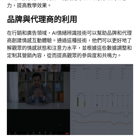
力，提高教學效果。
品牌與代理商的利用
在行銷和廣告領域，AI情緒辨識技術可以幫助品牌和代理
商創建情感互動體驗。通過這種技術，他們可以更好地了
解觀眾的情感狀態和注意力水平，並根據這些數據調整和
定制其營銷內容，從而提高觀眾的參與度和共鳴力。