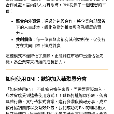
合作意識。當內部人力有限時，BNI提供了一個理想的平
台：
整合內外資源
：通過外包與合作，將企業內部節省
下的人事成本，轉化為對外推廣與業務擴展的實
力。
共創價值
：每一位參與者都有其利益所在，促使各
方在共同目標下達成雙贏。
這種模式不僅降低了風險，更能夠在市場中迅速佔領先
機，為企業帶來持續的成長動力。
如何使用 BNI：歡迎加入華聚恩分會
「如何使用BNI」不能夠只擔任來賓，而需要實際加入，
您才會感受到這些使用方式！！透過打造導師系統、落實
具體行動、實行帶狀式會議、進行多階段簡報分享、成立
教育協調團隊以及有效外包，我們成功將BNI的理念融入
日常管理中，從而驅動整個企業向著更高目標前進。希望