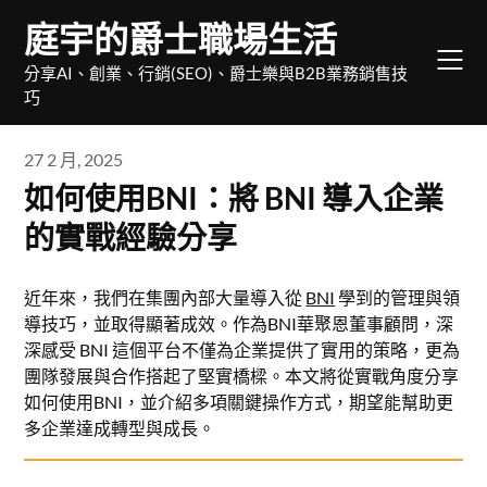
Skip
庭宇的爵士職場生活
to
content
分享AI、創業、行銷(SEO)、爵士樂與B2B業務銷售技
巧
27 2 月, 2025
如何使用BNI：將 BNI 導入企業
的實戰經驗分享
近年來，我們在集團內部大量導入從
BNI
學到的管理與領
導技巧，並取得顯著成效。作為BNI華聚恩董事顧問，深
深感受 BNI 這個平台不僅為企業提供了實用的策略，更為
團隊發展與合作搭起了堅實橋樑。本文將從實戰角度分享
如何使用BNI，並介紹多項關鍵操作方式，期望能幫助更
多企業達成轉型與成長。