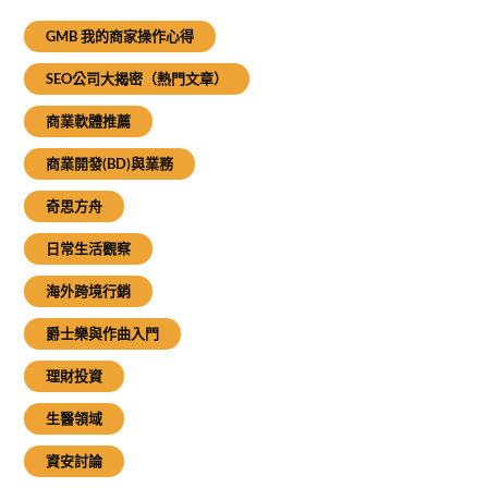
GMB 我的商家操作心得
SEO公司大揭密（熱門文章）
商業軟體推薦
商業開發(BD)與業務
奇思方舟
日常生活觀察
海外跨境行銷
爵士樂與作曲入門
理財投資
生醫領域
資安討論