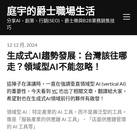
Skip
庭宇的爵士職場生活
to
content
分享AI、創業、行銷(SEO)、爵士樂與B2B業務銷售技
巧
12 12 月, 2024
生成式AI趨勢發展：台灣該往哪
走？領域型AI不能忽略！
這陣子在演講時，一直在強調垂直領域型 AI (vertical AI)
的重要性，今天看到
YC
也出了相關文章，翻譯給大家，
希望對也在生成式AI領域前行的夥伴有啟發！
領域型 AI：特定產業的 AI 工具，而不是廣泛型的工具。
像是「服裝產業的供應鏈 AI 工具」、「店面供應鏈管理
的 AI 工具等」