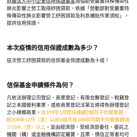
財團法人中小企業信用保證基金
為協助受嚴重特殊傳染性
肺炎影響之勞工取得紓困貸款，依據「勞動部對受嚴重特
殊傳染性肺炎影響勞工紓困貸款及利息補貼作業須知」，
提供信用保證。
本次疫情的信用保證成數為多少？
這次勞工紓困貸款的信保基金保證成數為十成！
信保基金申請條件為何？
凡依法辦理公司登記、商業登記、有限合夥登記、稅籍登
記之本國營利事業、或依商業登記法第五條得免辦理登記
之小規模商業，
自109年1月起任連續2個月平均營業額，
較108年12月（含）以前6個月或108年同期平均營業額減
少15%（含）以上
，並由經濟部、受經濟部委任、委託之
機關（構）或金融機構認定屬實，且票、債信正常者均可