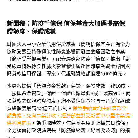
新聞稿：防疫千億保 信保基金大加碼提高保
證額度、保證成數
財團法人中小企業信用保證基金（簡稱信保基金）為全力
協助受嚴重特殊傳染性肺炎影響而發生營運困難之事業
（簡稱受影響事業），配合經濟部防疫千億保，推出「對
受嚴重特殊傳染性肺炎影響發生營運困難事業資金紓困振
興貸款信用保證」專案，保證融資總額度達1,000億元。
本專案提供「營運資金貸款」保證，保證成數一律10成、
「振興資金貸款」保證，保證成數最低8成，最高9成，兩
項貸款之保證融資額度，均不受信保基金同一企業保證融
資總額度最高1.2億元的限制。
保證手續費均由經濟部全
額負擔，免向事業計收，經濟部並對受影響中小型事業提
供利息補貼
。為爭取時效，信保基金原則上採當日核保，
全力落實行政院蘇院長「防疫護經濟，紓困要及時」的指
示。