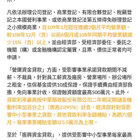
凡依法辦理公司登記、商業登記、有限合夥登記、稅籍登
記之本國營利事業、或依商業登記法第五條得免辦理登記
之小規模商業，
自109年1月起任連續2個月平均營業額，
較108年12月（含）以前6個月或108年同期平均營業額減
少15%（含）以上
，並由經濟部、受經濟部委任、委託之
機關（構）或金融機構認定屬實，且票、債信正常者均可
申請。
「營運資金貸款」方面，受影響事業承諾貸款期間不減
薪、不裁員，針對員工薪資及廠房、營業場所、辦公場所
之租金，信保基金提供10成保證，保證手續費由經濟部負
擔，免向事業計收，保證融資額度最高500萬元。此外，
貸款利率最高按中華郵政股份有限公司二年期定期儲金機
動利率加百分之1（現為2.095%）計息，經濟部針對受影
響中小型事業之貸款，將依貸款利率全額補貼，為期六個
月，每家事業補貼金額以5.5萬元為上限。
至於「振興資金貸款」，提供受影響中小型事業每家最高