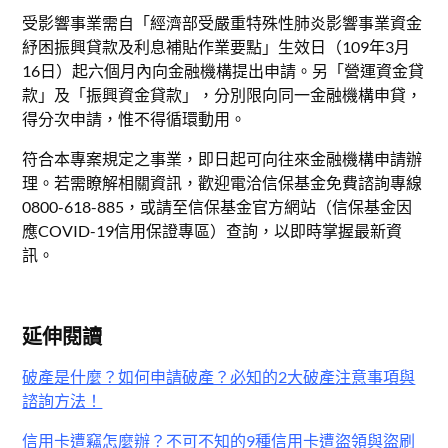
受影響事業需自「經濟部受嚴重特殊性肺炎影響事業資金
紓困振興貸款及利息補貼作業要點」生效日（109年3月
16日）起六個月內向金融機構提出申請。另「營運資金貸
款」及「振興資金貸款」，分別限向同一金融機構申貸，
得分次申請，惟不得循環動用。
符合本專案規定之事業，即日起可向往來金融機構申請辦
理。若需瞭解相關資訊，歡迎電洽信保基金免費諮詢專線
0800-618-885，或請至信保基金官方網站（信保基金因
應COVID-19信用保證專區）查詢，以即時掌握最新資
訊。
延伸閱讀
破產是什麼？如何申請破產？必知的2大破產注意事項與
諮詢方法！
信用卡遭竊怎麼辦？不可不知的9種信用卡遭盜領與盜刷