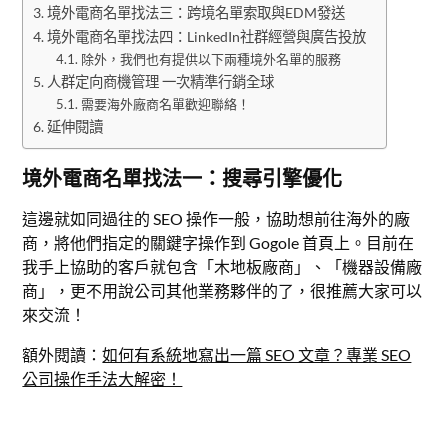
境外電商名單找法三：跨境名單索取與EDM發送
境外電商名單找法四：LinkedIn社群經營與廣告投放
除外，我們也有提供以下兩種境外名單的服務
人群定向商機管理 一次精準行銷全球
需要海外廠商名單歡迎聯絡！
延伸閱讀
境外電商名單找法一：搜尋引擎優化
這邊就如同過往的 SEO 操作一般，協助想前往海外的廠
商，將他們指定的關鍵字操作到 Gogole 首頁上。目前在
我手上協助的客戶就包含「木地板廠商」、「機器設備廠
商」，更不用說公司其他業務夥伴的了，很推薦大家可以
來交流！
額外閱讀：
如何有系統地寫出一篇 SEO 文章？專業 SEO
公司操作手法大解密！