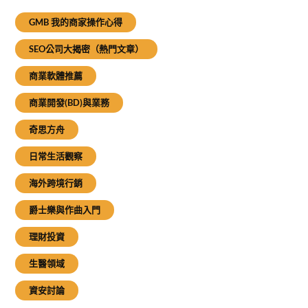
GMB 我的商家操作心得
SEO公司大揭密（熱門文章）
商業軟體推薦
商業開發(BD)與業務
奇思方舟
日常生活觀察
海外跨境行銷
爵士樂與作曲入門
理財投資
生醫領域
資安討論