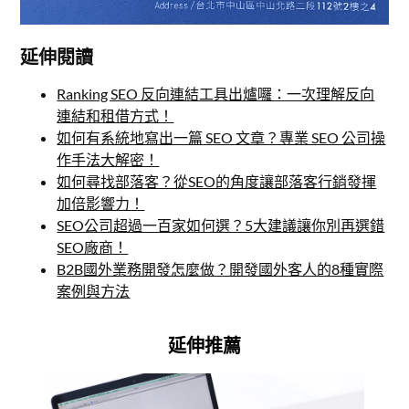
延伸閱讀
Ranking SEO 反向連結工具出爐囉：一次理解反向
連結和租借方式！
如何有系統地寫出一篇 SEO 文章？專業 SEO 公司操
作手法大解密！
如何尋找部落客？從SEO的角度讓部落客行銷發揮
加倍影響力！
SEO公司超過一百家如何選？5大建議讓你別再選錯
SEO廠商！
B2B國外業務開發怎麼做？開發國外客人的8種實際
案例與方法
延伸推薦