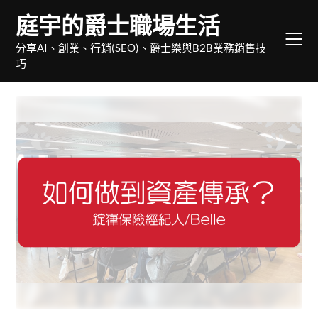
Skip
庭宇的爵士職場生活
to
content
分享AI、創業、行銷(SEO)、爵士樂與B2B業務銷售技
巧