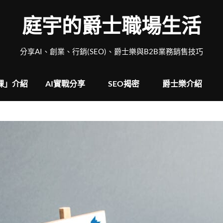
庭宇的爵士職場生活
分享AI、創業、行銷(SEO)、爵士樂與B2B業務銷售技巧
戰課」介紹
AI實戰分享
SEO揭密
爵士樂介紹