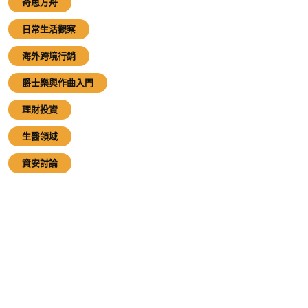
奇思方舟
日常生活觀察
海外跨境行銷
爵士樂與作曲入門
理財投資
生醫領域
資安討論