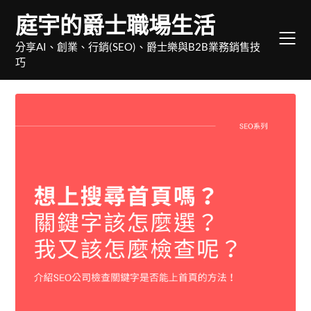
Skip
庭宇的爵士職場生活
to
content
分享AI、創業、行銷(SEO)、爵士樂與B2B業務銷售技
巧