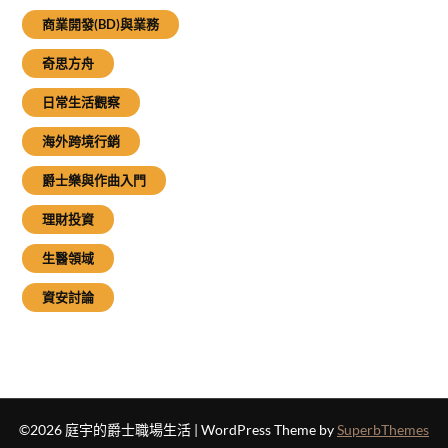
商業開發(BD)與業務
奇思方舟
日常生活觀察
海外跨境行銷
爵士樂與作曲入門
理財投資
生醫領域
資安討論
©2026 庭宇的爵士職場生活
| WordPress Theme by
SuperbThemes