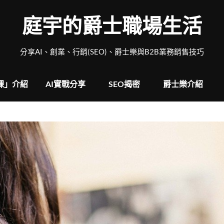
庭宇的爵士職場生活
分享AI、創業、行銷(SEO)、爵士樂與B2B業務銷售技巧
戰課」介紹
AI實戰分享
SEO揭密
爵士樂介紹