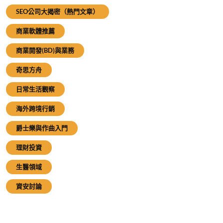
SEO公司大揭密（熱門文章）
商業軟體推薦
商業開發(BD)與業務
奇思方舟
日常生活觀察
海外跨境行銷
爵士樂與作曲入門
理財投資
生醫領域
資安討論